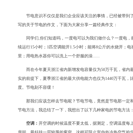
节电意识不仅仅是我们企业应该关注的事情，已经被带到
写的关于节电的作文，下面为大家分享一篇经典作文：
同学们,你们知道吗，一度电可以为我们做什么？一度电，能
续运行15小时；1匹空调能开1.5小时；能将8公斤的水烧开；
里；用电热水器你可以洗上一个舒服的澡......
而在今年夏天浙江省内新增发电容量仅为50万千瓦，省内最
实的前提下，夏季浙江省的最大供电能力也仅为1440万千瓦，
度。节电刻不容缓！
那我们应该怎样去节电呢？节电节电，竟然是节电那一定
节电方法，我总结了一下，我想出了以下几种家电的节电方法
空调：
开空调的时候温度不要太低，据测定，空调温度每
房间，最好挂一层较厚的窗帘，这样可阻止室内外冷热空气的