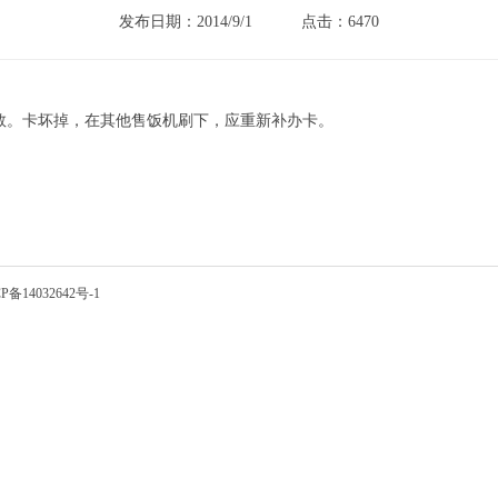
发布日期：2014/9/1
点击：6470
数。卡坏掉，在其他售饭机刷下，应重新补办卡。
P备14032642号-1